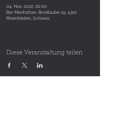
04. Nov. 2022, 20:00
Bar Manhattan, Brodlaube 19, 4310
Rheinfelden, Schweiz
Diese Veranstaltung teilen
METAL FROM
SWITZERLAND
Follow us: